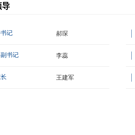
领导
委书记
郝琛
委副书记
李蕊
院长
王建军