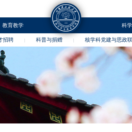
教育教学
科
才招聘
科普与捐赠
核学科党建与思政
|
|