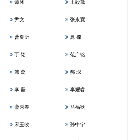
谭冰
王毅箴
尹文
张永宽
曹夏昕
晁 楠
丁 铭
范广铭
韩 蕊
郝 琛
李 磊
李耀睿
栾秀春
马福秋
宋玉收
孙中宁