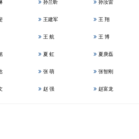
琳
孙兰昕
孙汝雷
斐
王建军
王 翔
王 航
王 博
铭
夏 虹
夏庚磊
达
张 萌
张智刚
文
赵 强
赵富龙