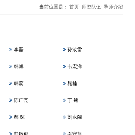
当前位置是：
首页
·
师资队伍
·
导师介绍
李磊
孙汝雷
韩旭
韦宏洋
韩蕊
晁楠
陈广亮
丁 铭
郝 琛
刘永阔
彭敏俊
乔守旭