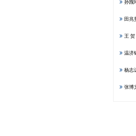
孙觊
田兆
王 贺
温济
杨志
张博