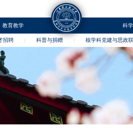
教育教学
科
才招聘
科普与捐赠
核学科党建与思政
|
|