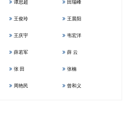
谭思超
田瑞峰
王俊玲
王晨阳
王庆宇
韦宏洋
薛若军
薛 云
张 田
张楠
周艳民
曾和义