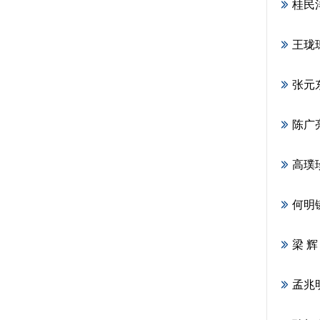
桂民
王珑
张元
陈广
高璞
何明
梁 辉
孟兆