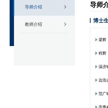
导师
导师介绍
博士
教师介绍
梁辉
程辉
温济
边浩
范广
栾秀