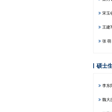
宋玉
王建
张 萌
硕士
李东
魏大