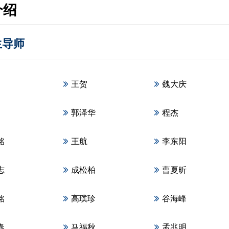
介绍
生导师
王贺
魏大庆
郭泽华
程杰
铭
王航
李东阳
志
成松柏
曹夏昕
铭
高璞珍
谷海峰
春
马福秋
孟兆明