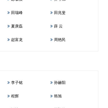
田瑞峰
田兆斐
夏庚磊
薛 云
赵富龙
周艳民
李子铭
孙赫阳
程辉
韩旭