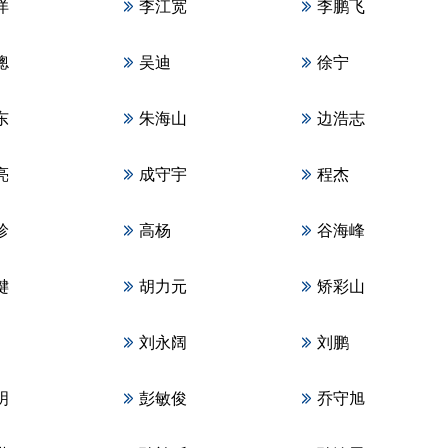
洋
李江宽
李鹏飞
璁
吴迪
徐宁
东
朱海山
边浩志
亮
成守宇
程杰
珍
高杨
谷海峰
键
胡力元
矫彩山
刘永阔
刘鹏
明
彭敏俊
乔守旭