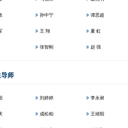
收
孙中宁
谭思超
军
王 翔
夏 虹
张智刚
赵 强
生导师
阳
刘婷婷
李永昶
庆
成松柏
王靖阳