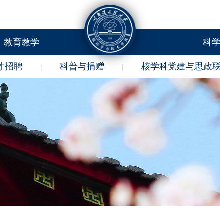
教育教学
科
才招聘
科普与捐赠
核学科党建与思政
|
|